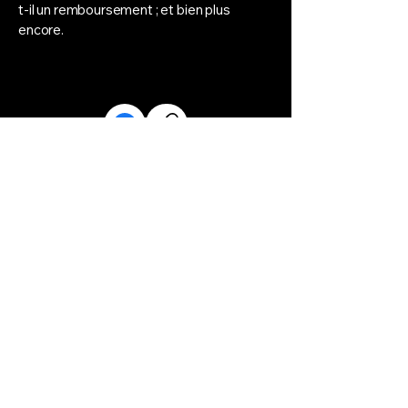
t-il un remboursement ; et bien plus
encore.
House of Bikes
Rue de Neufchâteau 44e
6800 Libramont
Belgique
TVA: BE
0674.866.018
061/86.50.53
libramont@houseofbikes.be
HORAIRES
Lundi : Fermé
Mardi : 10h à 12h et de 12h30 à 18h
Mercredi : 10h à 12h et de 12h30 à 18h