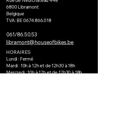
Rue de Neufchâteau 44e
6800 Libramont
Belgique
TVA: BE
0674.866.018
061/86.50.53
libramont@houseofbikes.be
HORAIRES
Lundi : Fermé
Mardi : 10h à 12h et de 12h30 à 18h
Mercredi : 10h à 12h et de 12h30 à 18h
Jeudi : 10h à 12h et de 12h30 à 19h
Vendredi : 10h à 12h et de 12h30 à 18h
Samedi : 10h à 17h
© 2025 by Loris Collot. Powered and
secured by
Wix